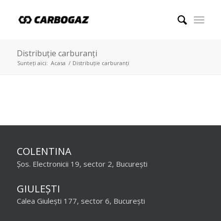
Distribuție carburanți
Sunteți aici:
Acasa
/
Distribuție carburanți
COLENTINA
Șos. Electronicii 19, sector 2, București
GIULEȘTI
Calea Giulești 177, sector 6, București