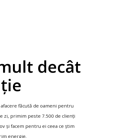
mult decât
ție
 afacere făcută de oameni pentru
e zi, primim peste 7.500 de clienți
lfov și facem pentru ei ceea ce știm
erim energie.