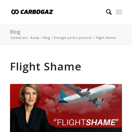
Blog
Sunteți aici:
Acasa
/
Blog
/
Energie pentru prezent
/
Flight Shame
Flight Shame