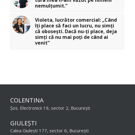
nemulțumit.”
Violeta, lucrător comercial: „Când
îți place să faci un lucru, nu simți
că obosești. Dacă nu-ți place, deja
simți că nu mai poți de când ai
venit”
COLENTINA
Șos. Electronicii 19, sector 2, București
GIULEȘTI
Calea Giulești 177, sector 6, București