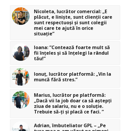
Nicoleta, lucrător comercial: „E
plăcut, e liniște, sunt clienții care
sunt respectuoși și sunt colegii
mei care te ajută în orice
situație”
Ioana: ”Contează foarte mult să
fii înțeles și să înțelegi la rândul
tău!”
Ionuț, lucrător platformă: „Vin la
muncă fără stres.”
Marius, lucrător pe platformă:
„Dacă vii la job doar ca să aștepți
ziua de salariu, nu e o soluție.
Trebuie să-ți și placă ce faci. ”
Adrian, îmbuteliator GPL – „Pe
tura mea n-am văzut pe nimeni