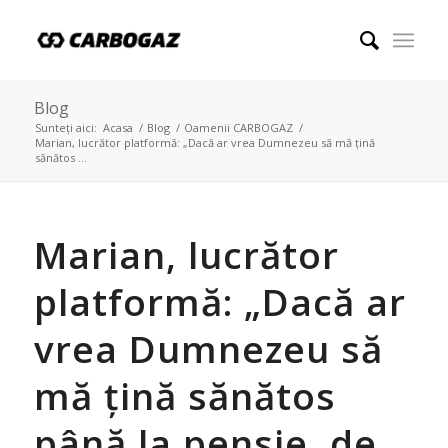
Blog
Sunteți aici:
Acasa
/
Blog
/
Oamenii CARBOGAZ
/
Marian, lucrător platformă: „Dacă ar vrea Dumnezeu să mă țină
sănătos ...
Marian, lucrător
platformă: „Dacă ar
vrea Dumnezeu să
mă țină sănătos
până la pensie, de