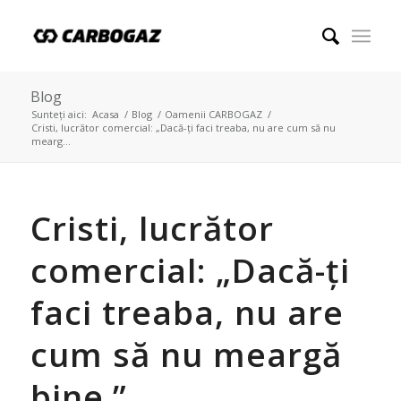
Blog
Sunteți aici:
Acasa
/
Blog
/
Oamenii CARBOGAZ
/
Cristi, lucrător comercial: „Dacă-ți faci treaba, nu are cum să nu
mearg...
Cristi, lucrător
comercial: „Dacă-ți
faci treaba, nu are
cum să nu meargă
bine.”