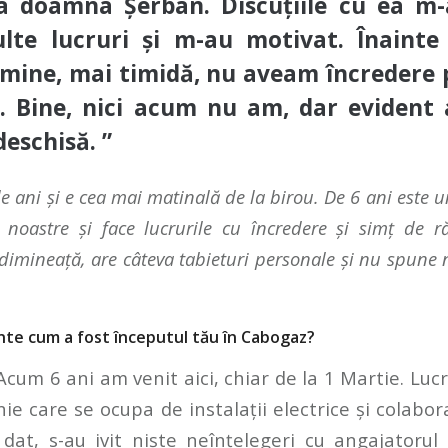
a doamna Șerban. Discuțiile cu ea m-
lte lucruri și m-au motivat. Înaint
n mine, mai timidă, nu aveam încredere
. Bine, nici acum nu am, dar evident
deschisă.
”
e ani și e cea mai matinală de la birou. De 6 ani este u
 noastre și face lucrurile cu încredere și simț de 
dimineață, are câteva tabieturi personale și nu spune 
minte cum a fost începutul tău în Cabogaz?
cum 6 ani am venit aici, chiar de la 1 Martie. Lu
ie care se ocupa de instalații electrice și colab
t, s-au ivit niște neînțelegeri cu angajatorul 