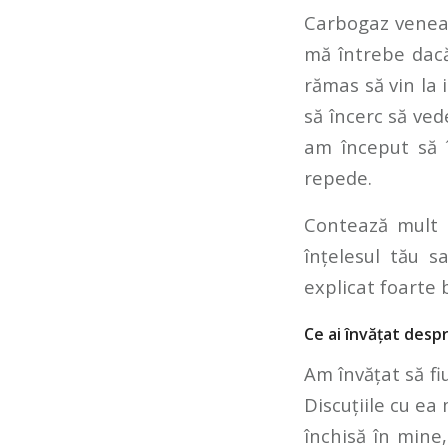
Carbogaz veneam
mă întrebe dacă 
rămas să vin la i
să încerc să ved
am început să î
repede.
Contează mult c
înțelesul tău s
explicat foarte b
Ce ai învățat despr
Am învățat să f
Discuțiile cu ea
închisă în mine