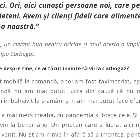
ci. Ori, aici cunoști persoane noi, care pe
ieteni. Avem și clienți fideli care aliment
a noastră.”
, un cuvânt bun pentru oricine și anul acesta a împl
hipa Carbogaz.
 despre tine, ce ai făcut înainte să vii la Carbogaz?
t mobilă la comandă, apoi am fost taximetrist, apo
andă nu am mai putut lucra din cauză că nu m
 îmbolnăvit la plămâni și n-am mai putut face efor
 a mai mers treaba, cu pandemia și toate cele. Și
in la benzinărie. Un prieten care a lucrat aici m
 venit. Nu știam nimic în afară să alimentez, pent