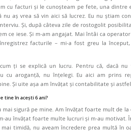
 cu facturi și le cunoșteam pe fete, una dintre 
nu aș vrea să vin aici să lucrez. Eu nu știam con
nterviu. Și, după câteva zile de rostogolit posibili
em ce iese. Și m-am angajat. Mai întâi ca operato
nregistrez facturile – mi-a fost greu la început
um ți se explică un lucru. Pentru că, dacă nu 
au cu aroganță, nu înțelegi. Eu aici am prins r
ine. Și uite așa am învățat și contabilitate și astfel
e tine în acești 6 ani?
iu mai sigură pe mine. Am învățat foarte mult de l
 m-au învățat foarte multe lucruri și m-au motivat.
, mai timidă, nu aveam încredere prea multă în oa