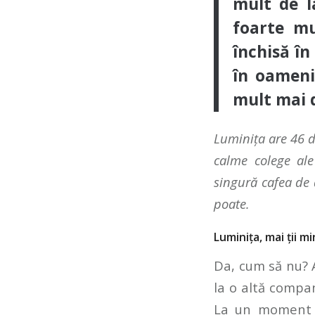
mult de l
foarte mu
închisă î
în oameni
mult mai 
Luminița are 46 d
calme colege ale
singură cafea de 
poate.
Luminița, mai ții 
Da, cum să nu? A
la o altă compan
La un moment da