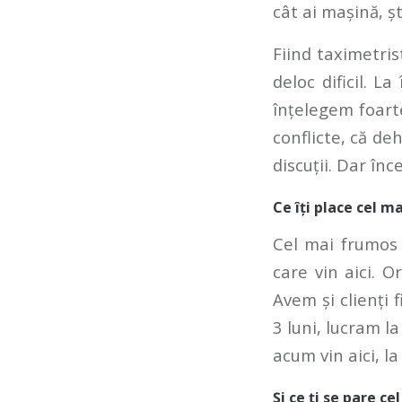
cât ai mașină, ș
Fiind taximetris
deloc dificil. L
înțelegem foarte
conflicte, că de
discuții. Dar înc
Ce îți place cel ma
Cel mai frumos 
care vin aici. O
Avem și clienți 
3 luni, lucram l
acum vin aici, l
Și ce ți se pare c