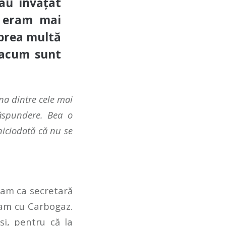
au învățat
e eram mai
 prea multă
 acum sunt
na dintre cele mai
răspundere. Bea o
niciodată că nu se
cram ca secretară
oram cu Carbogaz.
și, pentru că la