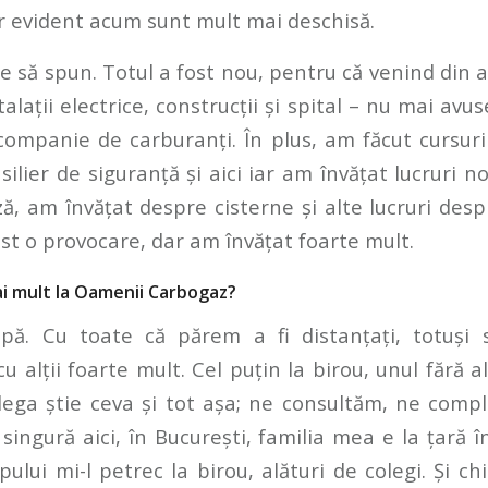
 evident acum sunt mult mai deschisă.
 ce să spun. Totul a fost nou, pentru că venind din 
talații electrice, construcții și spital – nu mai av
ompanie de carburanți. În plus, am făcut cursu
silier de siguranță și aici iar am învățat lucruri n
ă, am învățat despre cisterne și alte lucruri desp
ost o provocare, dar am învățat foarte mult.
ai mult la Oamenii Carbogaz?
ipă. Cu toate că părem a fi distanțați, totuși 
u alții foarte mult. Cel puțin la birou, unul fără a
olega știe ceva și tot așa; ne consultăm, ne com
 singură aici, în București, familia mea e la țară 
ului mi-l petrec la birou, alături de colegi. Și c