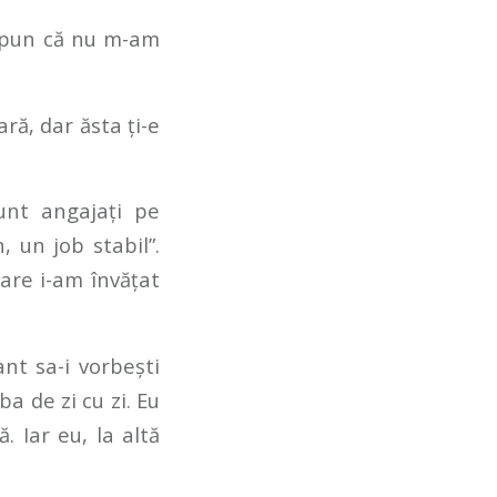
 spun că nu m-am
ră, dar ăsta ți-e
unt angajați pe
, un job stabil”.
are i-am învățat
ant sa-i vorbești
ba de zi cu zi. Eu
. Iar eu, la altă