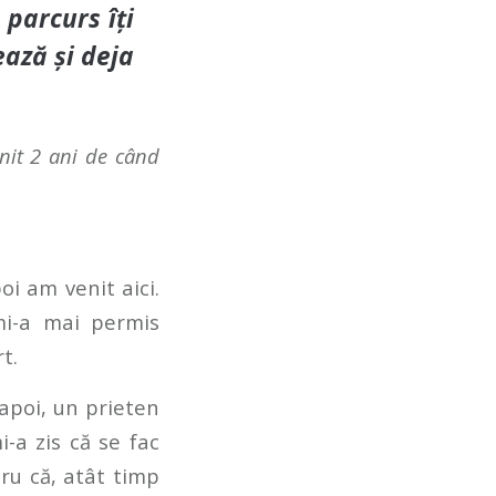
 parcurs îți
ează și deja
init 2 ani de când
i am venit aici.
i-a mai permis
t.
 apoi, un prieten
i-a zis că se fac
ru că, atât timp