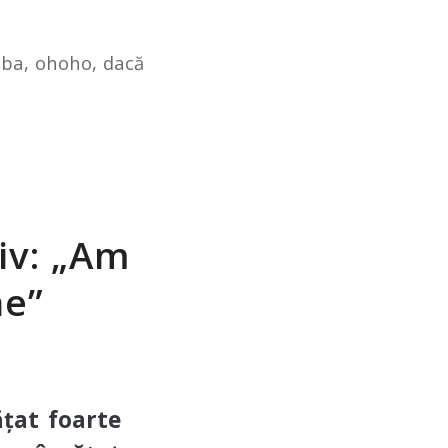
imba, ohoho, dacă
iv: „Am
ne”
țat foarte