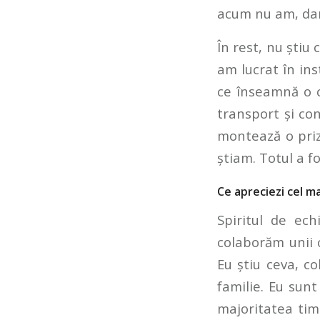
acum nu am, dar
În rest, nu știu
am lucrat în ins
ce înseamnă o c
transport și con
montează o priz
știam. Totul a f
Ce apreciezi cel m
Spiritul de ech
colaborăm unii c
Eu știu ceva, c
familie. Eu sunt
majoritatea timp