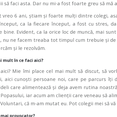
tii să faci asta. Dar nu mi-a fost foarte greu să mă 
t vreo 6 ani, știam și foarte mulți dintre colegi, as
a început, ca la fiecare început, a fost cu stres, 
 bine. Evident, ca la orice loc de muncă, mai sunt 
h, nu ne facem treaba tot timpul cum trebuie și de
ercăm și le rezolvăm.
i mult în ce faci aici?
aici? Mie îmi place cel mai mult să discut, să vo
ri, aici cunoști persoane noi, care pe parcurs îți d
fideli care alimentează și deja avem rutina noast
a Popasului, iar acum am clienții care veneau să ali
a Voluntari, că m-am mutat eu. Pot colegii mei să vă
el mai provocator?