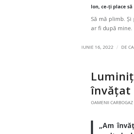
Ion, ce-ți place s
Să mă plimb. Și 
ar fi după mine.
/
IUNIE 16, 2022
DE
C
Luminiț
învățat
OAMENII CARBOGAZ
„Am învăț