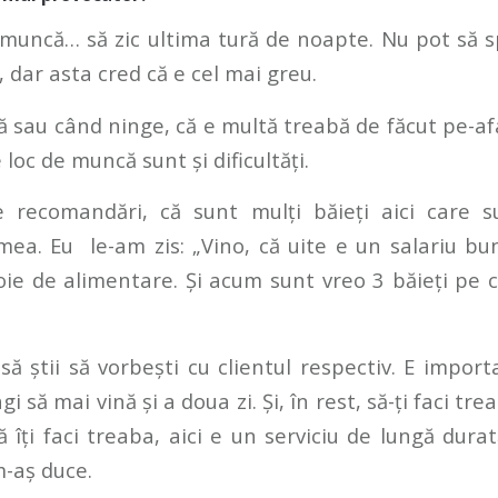
 muncă… să zic ultima tură de noapte. Nu pot să
, dar asta cred că e cel mai greu.
ă sau când ninge, că e multă treabă de făcut pe-afa
e loc de muncă sunt și dificultăți.
 recomandări, că sunt mulți băieți aici care s
ea. Eu le-am zis: „
Vino, că uite e un salariu bun
oie de alimentare. Și acum sunt vreo 3 băieți pe c
să știi să vorbești cu clientul respectiv. E import
i să mai vină și a doua zi. Și, în rest, să-ți faci trea
 îți faci treaba, aici e un serviciu de lungă durată
m-aș duce.