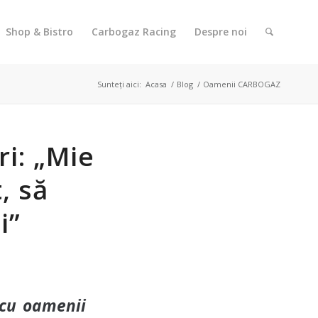
Shop & Bistro
Carbogaz Racing
Despre noi
Sunteți aici:
Acasa
/
Blog
/
Oamenii CARBOGAZ
ri: „Mie
, să
i”
 cu oamenii