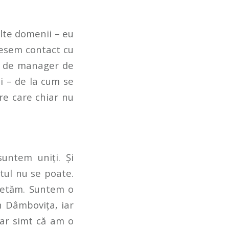
alte domenii – eu
usesem contact cu
ri de manager de
oi – de la cum se
re care chiar nu
suntem uniți. Și
ltul nu se poate.
pletăm. Suntem o
în Dâmbovița, iar
hiar simt că am o