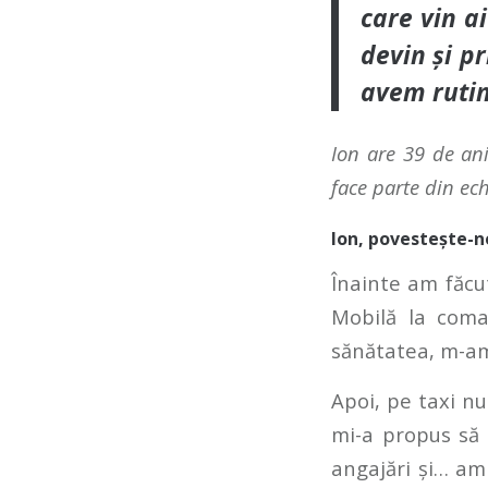
care vin ai
devin și pr
avem rutin
Ion are 39 de ani
face parte din ec
Ion, povestește-ne
Înainte am făcu
Mobilă la com
sănătatea, m-am
Apoi, pe taxi nu
mi-a propus să v
angajări și… am