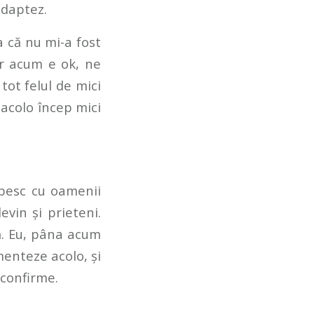
adaptez.
a că nu mi-a fost
dar acum e ok, ne
tot felul de mici
 acolo încep mici
rbesc cu oamenii
evin și prieteni.
ră. Eu, pâna acum
menteze acolo, și
 confirme.