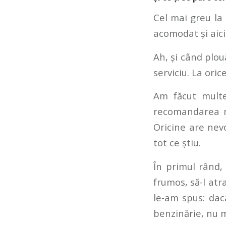
Cel mai greu la
acomodat și aici
Ah, și când plou
serviciu. La oric
Am făcut multe
recomandarea m
Oricine are nev
tot ce știu.
În primul rând, 
frumos, să-l atrag
le-am spus: dacă
benzinărie, nu 