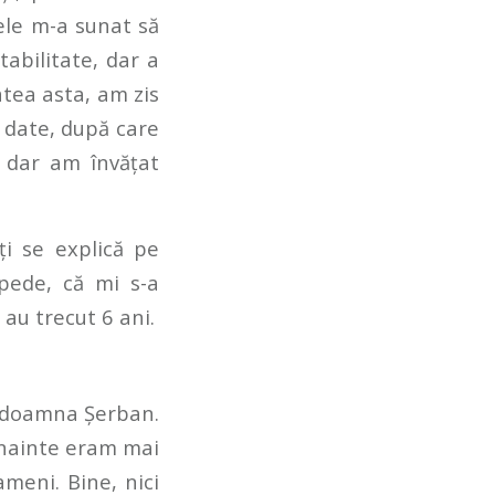
ele m-a sunat să
tabilitate, dar a
tatea asta, am zis
r date, după care
, dar am învățat
ți se explică pe
epede, că mi s-a
 au trecut 6 ani.
a doamna Șerban.
 Înainte eram mai
meni. Bine, nici