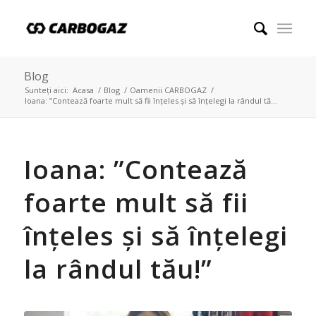
Blog
Sunteți aici:
Acasa
/
Blog
/
Oamenii CARBOGAZ
/
Ioana: ”Contează foarte mult să fii înțeles și să înțelegi la rândul tă...
Ioana: ”Contează
foarte mult să fii
înțeles și să înțelegi
la rândul tău!”