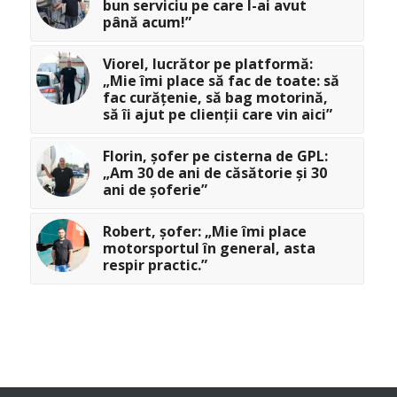
bun serviciu pe care l-ai avut
până acum!”
Viorel, lucrător pe platformă:
„Mie îmi place să fac de toate: să
fac curățenie, să bag motorină,
să îi ajut pe clienții care vin aici”
Florin, șofer pe cisterna de GPL:
„Am 30 de ani de căsătorie și 30
ani de șoferie”
Robert, șofer: „Mie îmi place
motorsportul în general, asta
respir practic.”