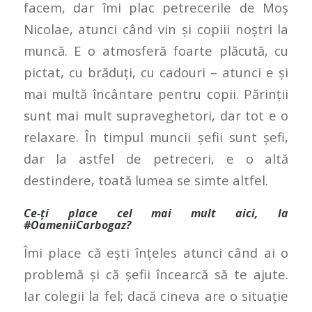
facem, dar îmi plac petrecerile de Moș
Nicolae, atunci când vin și copiii noștri la
muncă. E o atmosferă foarte plăcută, cu
pictat, cu brăduți, cu cadouri – atunci e și
mai multă încântare pentru copii. Părinții
sunt mai mult supraveghetori, dar tot e o
relaxare. În timpul muncii șefii sunt șefi,
dar la astfel de petreceri, e o altă
destindere, toată lumea se simte altfel.
Ce-ți place cel mai mult aici, la
#OameniiCarbogaz?
Îmi place că ești înțeles atunci când ai o
problemă și că șefii încearcă să te ajute.
Iar colegii la fel; dacă cineva are o situație