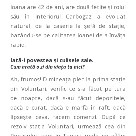
Ioana are 42 de ani, are două fetițe și rolul
său în interiorul Carbogaz a evoluat
natural, de la caserie la șefă de stație,
bazându-se pe calitatea Ioanei de a învăța
rapid.
Iată-i povestea și culisele sale.
Cum arată o zi din viața ta aici?
Ah, frumos! Dimineața plec la prima stație
din Voluntari, verific ce s-a făcut pe tura
de noapte, dacă s-au făcut depozitele,
dacă e curat, dacă e marfă în raft, dacă
lipsește ceva, facem comenzi. După ce
rezolv stația Voluntari, urmează cea din
Popasului, apoi in Tunari, unde ne aflăm