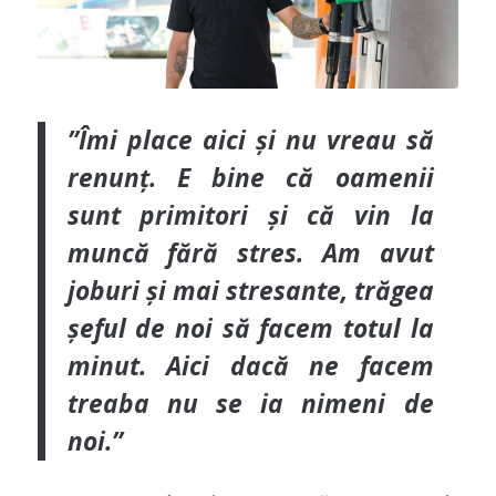
”
Îmi place aici și nu vreau să
renunț. E bine că oamenii
sunt primitori și că vin la
muncă fără stres. Am avut
joburi și mai stresante, trăgea
șeful de noi să facem totul la
minut. Aici dacă ne facem
treaba nu se ia nimeni de
noi.
”