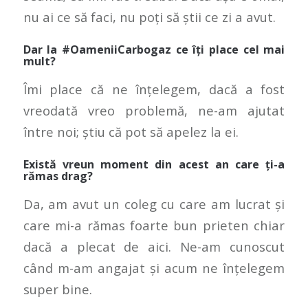
nu ai ce să faci, nu poți să știi ce zi a avut.
Dar la #OameniiCarbogaz ce îți place cel mai
mult?
Îmi place că ne înțelegem, dacă a fost
vreodată vreo problemă, ne-am ajutat
între noi; știu că pot să apelez la ei.
Există vreun moment din acest an care ți-a
rămas drag?
Da, am avut un coleg cu care am lucrat și
care mi-a rămas foarte bun prieten chiar
dacă a plecat de aici. Ne-am cunoscut
când m-am angajat și acum ne înțelegem
super bine.