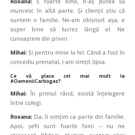
Roxana:
E foarte bine, n-aș putea să
muncesc în altă parte. Și clienții știu că
suntem o familie. Ne-am obișnuit așa, e
super bine să lucrez lângă el. Ne
cunoaștem din priviri.
Mihai:
Și pentru mine la fel. Când a fost în
concediu prenatal, i-am simțit lipsa.
Ce vă place cel mai mult la
#OameniiCarbogaz?
Mihai:
În primul rând, există înțelegere
între colegi.
Roxana:
Da, îi simțim ca parte din familie.
Apoi, șefii sunt foarte faini – nu ne