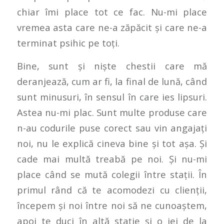
chiar îmi place tot ce fac. Nu-mi place
vremea asta care ne-a zăpăcit și care ne-a
terminat psihic pe toți.
Bine, sunt și niște chestii care mă
deranjează, cum ar fi, la final de lună, când
sunt minusuri, în sensul în care ies lipsuri.
Astea nu-mi plac. Sunt multe produse care
n-au codurile puse corect sau vin angajați
noi, nu le explică cineva bine și tot așa. Și
cade mai multă treabă pe noi. Și nu-mi
place când se mută colegii între stații. În
primul rând că te acomodezi cu clienții,
începem și noi între noi să ne cunoaștem,
apoi te duci în altă stație și o iei de la