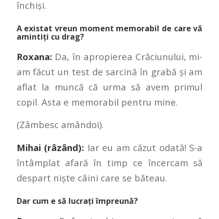
închiși.
A existat vreun moment memorabil de care vă
amintiți cu drag?
Roxana:
Da, în apropierea Crăciunului, mi-
am făcut un test de sarcină în grabă și am
aflat la muncă că urma să avem primul
copil. Asta e memorabil pentru mine.
(Zâmbesc amândoi).
Mihai (râzând):
Iar eu am căzut odată! S-a
întâmplat afară în timp ce încercam să
despart niște câini care se băteau.
Dar cum e să lucrați împreună?