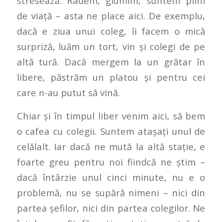
stresează. Râdem, glumim, suntem plini
de viață – asta ne place aici. De exemplu,
dacă e ziua unui coleg, îi facem o mică
surpriză, luăm un tort, vin și colegi de pe
altă tură. Dacă mergem la un grătar în
libere, păstrăm un platou și pentru cei
care n-au putut să vină.
Chiar și în timpul liber venim aici, să bem
o cafea cu colegii. Suntem atașați unul de
celălalt. Iar dacă ne mută la altă stație, e
foarte greu pentru noi fiindcă ne știm –
dacă întârzie unul cinci minute, nu e o
problemă, nu se supără nimeni – nici din
partea șefilor, nici din partea colegilor. Ne