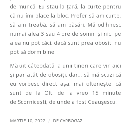
de muncă. Eu stau la țară, la curte pentru
că nu îmi place la bloc. Prefer să am curte,
să am treabă, să am păsări. Mă odihnesc
numai alea 3 sau 4 ore de somn, și nici pe
alea nu pot căci, dacă sunt prea obosit, nu
pot să dorm bine.
Mă uit câteodată la unii tineri care vin aici
și par atât de obosiți, dar… să mă scuzi că
eu vorbesc direct așa, mai oltenește, că
sunt de la Olt, de la vreo 15 minute
de Scornicești, de unde a fost Ceaușescu.
/
MARTIE 10, 2022
DE
CARBOGAZ