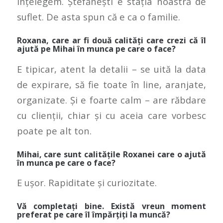
înțelegem. Ștefănești e stația noastră de
suflet. De asta spun că e ca o familie.
Roxana, care ar fi două calități care crezi că îl
ajută pe Mihai în munca pe care o face?
E tipicar, atent la detalii – se uită la data
de expirare, să fie toate în line, aranjate,
organizate. Și e foarte calm – are răbdare
cu clienții, chiar și cu aceia care vorbesc
poate pe alt ton.
Mihai, care sunt calitățile Roxanei care o ajută
în munca pe care o face?
E ușor. Rapiditate și curiozitate.
Vă completați bine. Există vreun moment
preferat pe care îl împărțiți la muncă?